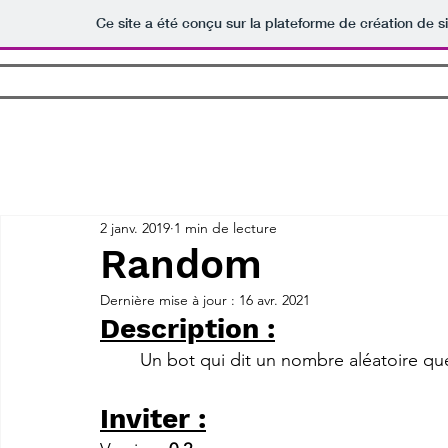
Ce site a été conçu sur la plateforme de création de s
Accueil
Logiciels
Jeux
Bot
Tout
Logiciel
Jeu
Bot Discord
Prototype
Minecraft
2 janv. 2019
1 min de lecture
Random
Dernière mise à jour :
16 avr. 2021
Description :
	Un bot qui dit un nombre aléatoire q
Inviter :