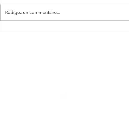
Ok Counter
Countdow
Rédigez un commentaire...
Twitter