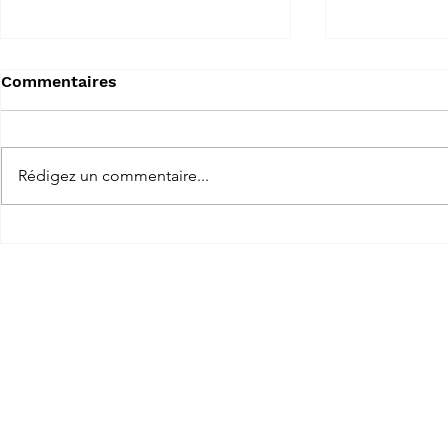
WhoOpenMe
JustDab
Commentaires
WhoOpenMe créé un fichier
JustDab est u
d'information qui indique qui à
(inspiré de) 
ouvert le programme.
bon moment.
Rédigez un commentaire...