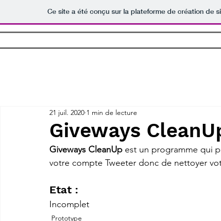
Ce site a été conçu sur la plateforme de création de s
Accueil
Logiciels
Jeux
Bot
Tout
Logiciel
Jeu
Bot Discord
Prototype
Minecraft
21 juil. 2020
1 min de lecture
Giveways CleanUp
Giveways CleanUp
 est un programme qui p
votre compte Tweeter donc de nettoyer votr
Etat :
Incomplet
Prototype