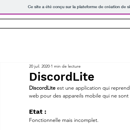
Ce site a été conçu sur la plateforme de création de s
Accueil
Logiciels
Jeux
Bot
Tout
Logiciel
Jeu
Bot Discord
Prototype
Minecraft
20 juil. 2020
1 min de lecture
DiscordLite
DiscordLite 
est une application qui reprend 
web pour des appareils mobile qui ne sont p
Etat :
Fonctionnelle mais incomplet.