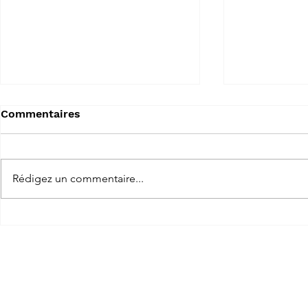
WhoOpenMe
JustDab
Commentaires
WhoOpenMe créé un fichier
JustDab est u
d'information qui indique qui à
(inspiré de) 
ouvert le programme.
bon moment.
Rédigez un commentaire...