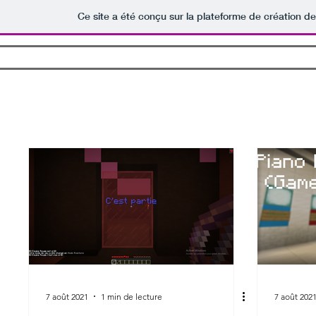
Ce site a été conçu sur la plateforme de création de
Accueil
Logiciels
Jeux
Bot
Tout
Logiciel
Jeu
Bot Discord
Prototype
Minecraft
7 août 2021
1 min de lecture
7 août 202