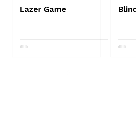
Lazer Game
Blin
Twitter